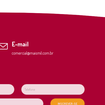
E-mail
comercial@maismil.com.br
INSCREVER-SE