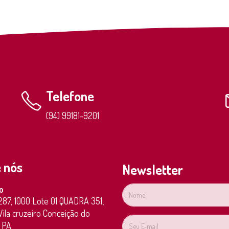
Telefone
(94) 99181-9201
 nós
Newsletter
o
287,
1000
Lote 01 QUADRA 351,
ila cruzeiro
Conceição do
PA