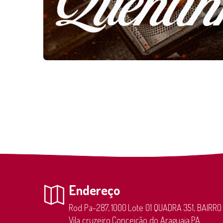
Endereço
Rod Pa-287,
1000
Lote 01 QUADRA 351, BAIRRO
Vila cruzeiro
Conceição do Araguaia
PA