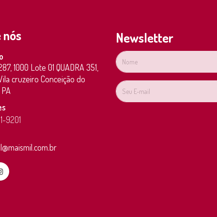
 nós
Newsletter
o
287,
1000
Lote 01 QUADRA 351,
ila cruzeiro
Conceição do
PA
es
81-9201
l@maismil.com.br