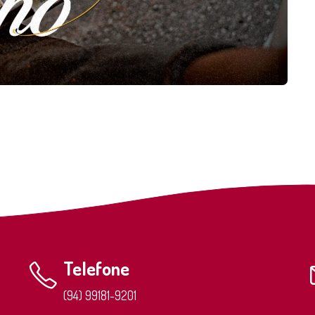
Telefone
(94) 99181-9201